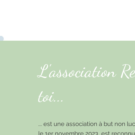
« NOTRE ACTION POUR LA
L'association R
toi...
... est une association à but non luc
le 1er novembre 2023, est reconnue