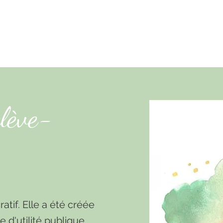
 PRÉVENTION DE LA VIOLENCE 
elève-
ratif. Elle a été créée
 d'utilité publique