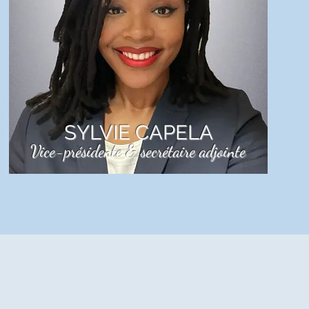
LIRE PLUS
SYLVIE CAPELA
Vice-présidente & secrétaire adjointe