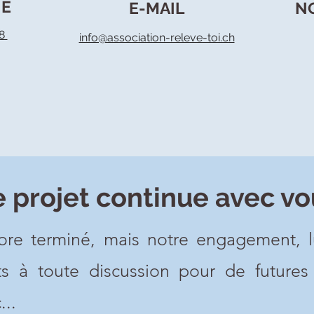
NE
E-MAIL
N
08
info@association-releve-toi.ch
e projet continue avec vo
core terminé, mais notre engagement, 
à toute discussion pour de futures i
...