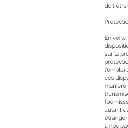
doit êtr
Protecti
En vertu 
dispositi
sur la p
protectio
l'emploi
ces disp
manière 
transmise
fourniss
autant q
étrangers
à nos pa