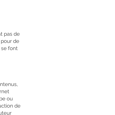
nt pas de
é pour de
n se font
ontenus,
ernet
ibe ou
uction de
uteur