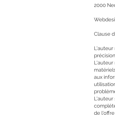
2000 Ne
Webdesig
Clause d
L'auteur
précision
L'auteur
matériel
aux infor
utilisat
problème
L'auteur
compléte
de l'off