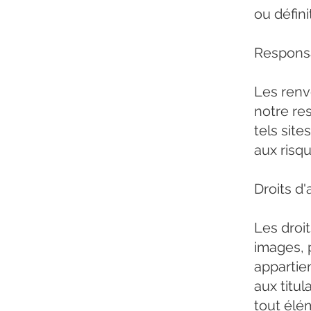
ou défini
Responsab
Les renvo
notre re
tels site
aux risque
Droits d'
Les droit
images, p
appartie
aux titul
tout élé