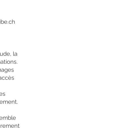
ibe.ch
ude, la
mations.
mages
'accès
des
gement.
semble
airement