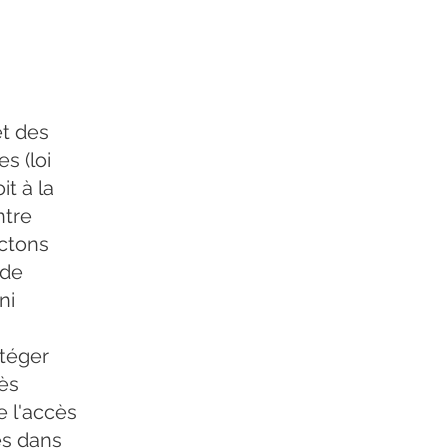
et des
s (loi
t à la
ntre
ectons
 de
ni
téger
ès
e l'accès
es dans