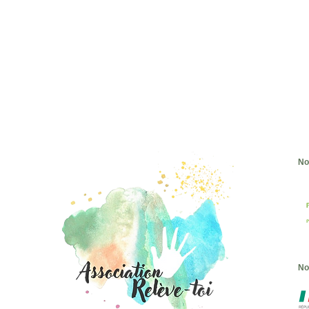
No
No