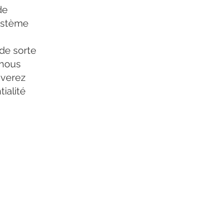
de
système
 de sorte
 nous
uverez
ialité